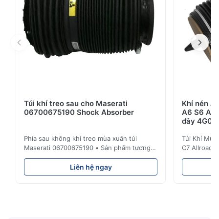
Túi khí treo sau cho Maserati
Khí nén A
06700675190 Shock Absorber
A6 S6 A7 
đây 4G06
Phía sau không khí treo mùa xuân túi
Túi Khí Mùa
Maserati 06700675190 • Sản phẩm tương
C7 Allroad 
thích 100% với phần gốc . Sản phẩm: Air
4G0616002
Spring & Air Bag Số OEM: 06700675190
Mô tả : Tên
Liên hệ ngay
Mẫu số: 06700675190 Chức vụ: Phía sau
chữa. / Air 
Điều kiện sản phẩm: Thương hiệu mới
Cao su Dưới 
MOQ: 1 miếng Mẫu vật: Có sẵn Lợi thế Chất
Audi A6C7 C
lượng tốt, giá cả cạnh tranh • Đ...
4G0616002R 