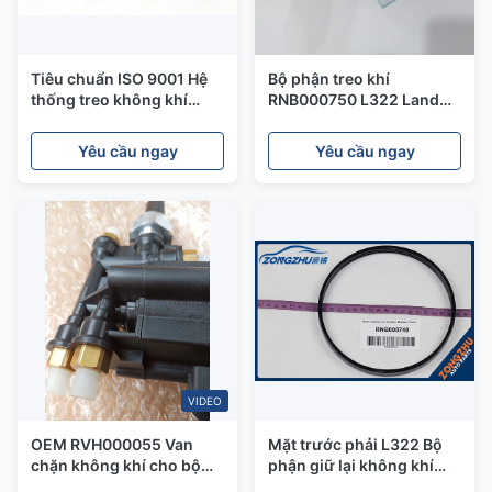
Tiêu chuẩn ISO 9001 Hệ
Bộ phận treo khí
thống treo không khí
RNB000750 L322 Land
Land Rover Air For Ever
Rover Phía trước đệm bên
Discovery 3 Front
trong
Yêu cầu ngay
Yêu cầu ngay
RNB501580
VIDEO
OEM RVH000055 Van
Mặt trước phải L322 Bộ
chặn không khí cho bộ
phận giữ lại không khí
dụng cụ sửa chữa máy
Rover Land Bộ phận kẹp