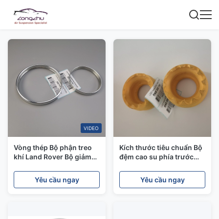
VIDEO
Vòng thép Bộ phận treo
Kích thước tiêu chuẩn Bộ
khí Land Rover Bộ giảm
đệm cao su phía trước
xóc trước 22271123
Đầu kim loại cho Land
Rover L322 Bộ phận treo
Yêu cầu ngay
Yêu cầu ngay
khí OE # RNB000740