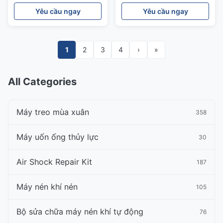
nén khí Land Rover
thép OEM RNB000750
Yêu cầu ngay
Yêu cầu ngay
1
2
3
4
›
»
All Categories
Máy treo mùa xuân
358
Máy uốn ống thủy lực
30
Air Shock Repair Kit
187
Máy nén khí nén
105
Bộ sửa chữa máy nén khí tự động
76