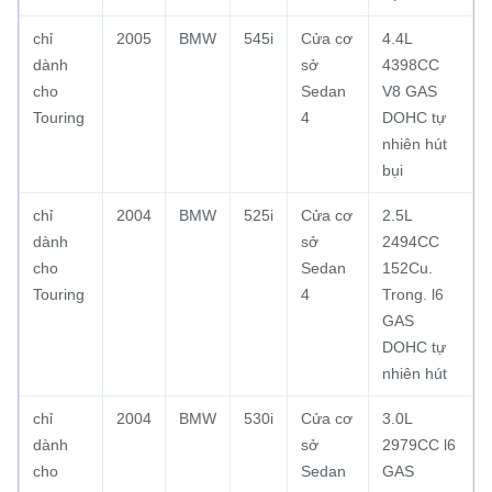
chỉ
2005
BMW
545i
Cửa cơ
4.4L
dành
sở
4398CC
cho
Sedan
V8 GAS
Touring
4
DOHC tự
nhiên hút
bụi
chỉ
2004
BMW
525i
Cửa cơ
2.5L
dành
sở
2494CC
cho
Sedan
152Cu.
Touring
4
Trong.
l6
GAS
DOHC tự
nhiên hút
chỉ
2004
BMW
530i
Cửa cơ
3.0L
dành
sở
2979CC l6
cho
Sedan
GAS