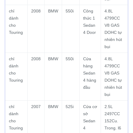
chỉ
2008
BMW
550i
Công
4.8L
dành
thức 1
4799CC
cho
Sedan
V8 GAS
Touring
4 Door
DOHC tự
nhiên hút
bụi
chỉ
2008
BMW
550i
Cửa
4.8L
dành
hàng
4799CC
cho
Sedan
V8 GAS
Touring
4 hàng
DOHC tự
đầu
nhiên hút
bụi
chỉ
2007
BMW
525i
Cửa cơ
2.5L
dành
sở
2497CC
cho
Sedan
152Cu.
Touring
4
Trong.
l6