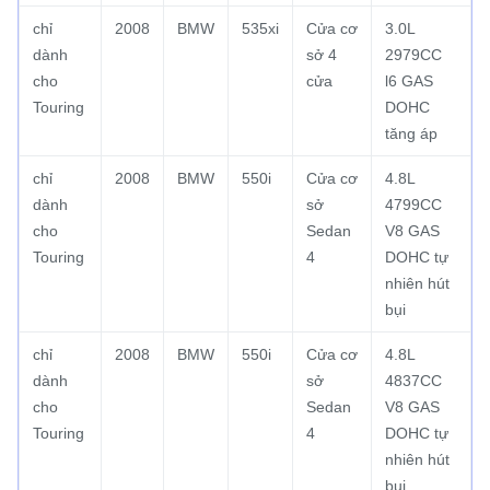
chỉ
2008
BMW
535xi
Cửa cơ
3.0L
dành
sở 4
2979CC
cho
cửa
l6 GAS
Touring
DOHC
tăng áp
chỉ
2008
BMW
550i
Cửa cơ
4.8L
dành
sở
4799CC
cho
Sedan
V8 GAS
Touring
4
DOHC tự
nhiên hút
bụi
chỉ
2008
BMW
550i
Cửa cơ
4.8L
dành
sở
4837CC
cho
Sedan
V8 GAS
Touring
4
DOHC tự
nhiên hút
bụi