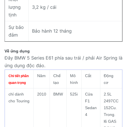
lượng
3,2 kg / cái
tịnh
Sự bảo
Bảo hành 12 tháng
đảm
Về ứng dụng
Đây BMW 5 Series E61 phía sau trái / phải Air Spring là
ứng dụng độc đáo.
Năm
Chế
Mô
Cắt
Động
Chi tiết phần
tạo
hình
cơ
quan trọng
chỉ dành
2010
BMW
525i
Cửa
2.5L
cho Touring
F1
2497CC
Sedan
152Cu.
4
Trong.
l6 GAS