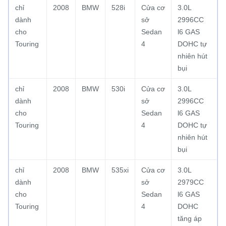
chỉ
2008
BMW
528i
Cửa cơ
3.0L
dành
sở
2996CC
cho
Sedan
l6 GAS
Touring
4
DOHC tự
nhiên hút
bụi
chỉ
2008
BMW
530i
Cửa cơ
3.0L
dành
sở
2996CC
cho
Sedan
l6 GAS
Touring
4
DOHC tự
nhiên hút
bụi
chỉ
2008
BMW
535xi
Cửa cơ
3.0L
dành
sở
2979CC
cho
Sedan
l6 GAS
Touring
4
DOHC
tăng áp