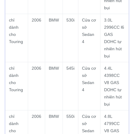
nhiên hút
bụi
chỉ
2006
BMW
530i
Cửa cơ
3.0L
dành
sở
2996CC l6
cho
Sedan
GAS
Touring
4
DOHC tự
nhiên hút
bụi
chỉ
2006
BMW
545i
Cửa cơ
4.4L
dành
sở
4398CC
cho
Sedan
V8 GAS
Touring
4
DOHC tự
nhiên hút
bụi
chỉ
2006
BMW
550i
Cửa cơ
4.8L
dành
sở
4799CC
cho
Sedan
V8 GAS