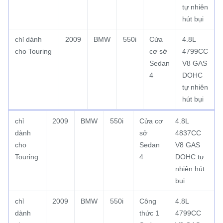
tự nhiên
hút bụi
chỉ dành
2009
BMW
550i
Cửa
4.8L
cho Touring
cơ sở
4799CC
Sedan
V8 GAS
4
DOHC
tự nhiên
hút bụi
chỉ
2009
BMW
550i
Cửa cơ
4.8L
dành
sở
4837CC
cho
Sedan
V8 GAS
Touring
4
DOHC tự
nhiên hút
bụi
chỉ
2009
BMW
550i
Công
4.8L
dành
thức 1
4799CC