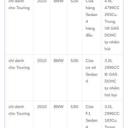
chỉ dành
2010
BMW
525i
Cửa
4.8L
cho Touring
hàng
4799CC
Sedan
293Cu.
4
Trong.
hàng
V8 GAS
đầu
DOHC
tự nhiên
hút
chỉ dành
2010
BMW
528i
Cửa
3.0L
cho Touring
cơ sở
2996CC
Sedan
l6 GAS
4
DOHC
tự nhiên
hút bụi
chỉ dành
2010
BMW
530i
Cửa
3.0L
cho Touring
F1
2996CC
Sedan
183Cu.
4
Trong.