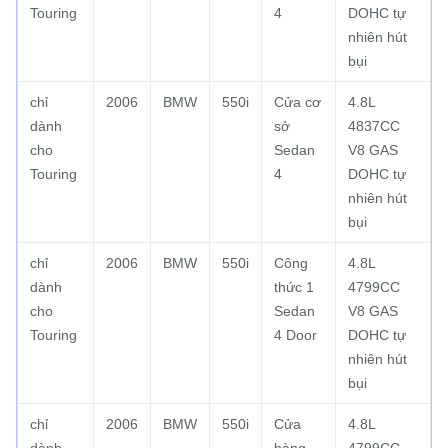
Touring
4
DOHC tự
nhiên hút
bụi
chỉ
2006
BMW
550i
Cửa cơ
4.8L
dành
sở
4837CC
cho
Sedan
V8 GAS
Touring
4
DOHC tự
nhiên hút
bụi
chỉ
2006
BMW
550i
Công
4.8L
dành
thức 1
4799CC
cho
Sedan
V8 GAS
Touring
4 Door
DOHC tự
nhiên hút
bụi
chỉ
2006
BMW
550i
Cửa
4.8L