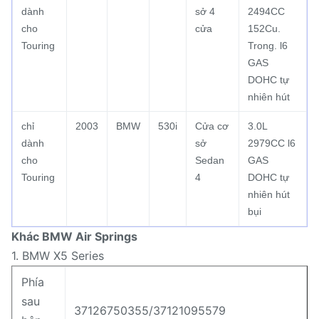
dành
sở 4
2494CC
cho
cửa
152Cu.
Touring
Trong.
l6
GAS
DOHC tự
nhiên hút
chỉ
2003
BMW
530i
Cửa cơ
3.0L
dành
sở
2979CC l6
cho
Sedan
GAS
Touring
4
DOHC tự
nhiên hút
bụi
Khác BMW Air Springs
1. BMW X5 Series
Phía
sau
37126750355/37121095579