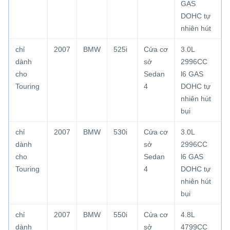
GAS
DOHC tự
nhiên hút
chỉ
2007
BMW
525i
Cửa cơ
3.0L
dành
sở
2996CC
cho
Sedan
l6 GAS
Touring
4
DOHC tự
nhiên hút
bụi
chỉ
2007
BMW
530i
Cửa cơ
3.0L
dành
sở
2996CC
cho
Sedan
l6 GAS
Touring
4
DOHC tự
nhiên hút
bụi
chỉ
2007
BMW
550i
Cửa cơ
4.8L
dành
sở
4799CC