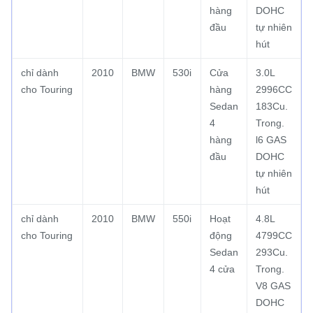
hàng
DOHC
đầu
tự nhiên
hút
chỉ dành
2010
BMW
530i
Cửa
3.0L
cho Touring
hàng
2996CC
Sedan
183Cu.
4
Trong.
hàng
l6 GAS
đầu
DOHC
tự nhiên
hút
chỉ dành
2010
BMW
550i
Hoạt
4.8L
cho Touring
động
4799CC
Sedan
293Cu.
4 cửa
Trong.
V8 GAS
DOHC