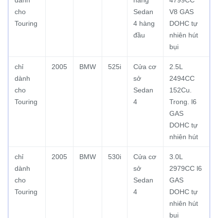
dành
hàng
4799CC
cho
Sedan
V8 GAS
Touring
4 hàng
DOHC tự
đầu
nhiên hút
bụi
chỉ
2005
BMW
525i
Cửa cơ
2.5L
dành
sở
2494CC
cho
Sedan
152Cu.
Touring
4
Trong.
l6
GAS
DOHC tự
nhiên hút
chỉ
2005
BMW
530i
Cửa cơ
3.0L
dành
sở
2979CC l6
cho
Sedan
GAS
Touring
4
DOHC tự
nhiên hút
bụi