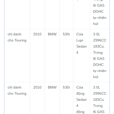
l6 GAS
DOHC
tự nhiên
hút
chỉ dành
2010
BMW
530i
Cửa
3.0L
cho Touring
Lujo
2996CC
Sedan
183Cu.
4
Trong.
l6 GAS
DOHC
tự nhiên
hút
chỉ dành
2010
BMW
530i
Cửa
3.0L
cho Touring
động
2996CC
Sedan
183Cu.
4
Trong.
động
l6 GAS