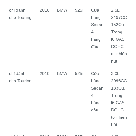
chỉ dành
2010
BMW
525i
Cửa
2.5L
cho Touring
hàng
2497CC
Sedan
152Cu.
4
Trong.
hàng
l6 GAS
đầu
DOHC
tự nhiên
hút
chỉ dành
2010
BMW
525i
Cửa
3.0L
cho Touring
hàng
2996CC
Sedan
183Cu.
4
Trong.
hàng
l6 GAS
đầu
DOHC
tự nhiên
hút