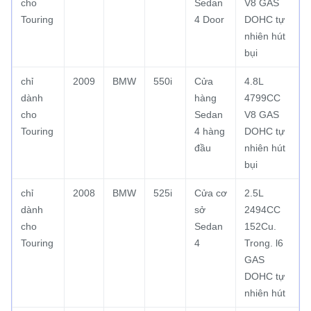
cho
Sedan
V8 GAS
Touring
4 Door
DOHC tự
nhiên hút
bụi
chỉ
2009
BMW
550i
Cửa
4.8L
dành
hàng
4799CC
cho
Sedan
V8 GAS
Touring
4 hàng
DOHC tự
đầu
nhiên hút
bụi
chỉ
2008
BMW
525i
Cửa cơ
2.5L
dành
sở
2494CC
cho
Sedan
152Cu.
Touring
4
Trong.
l6
GAS
DOHC tự
nhiên hút