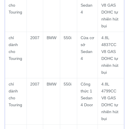
cho
Sedan
V8 GAS
Touring
4
DOHC tự
nhiên hút
bụi
chỉ
2007
BMW
550i
Cửa cơ
4.8L
dành
sở
4837CC
cho
Sedan
V8 GAS
Touring
4
DOHC tự
nhiên hút
bụi
chỉ
2007
BMW
550i
Công
4.8L
dành
thức 1
4799CC
cho
Sedan
V8 GAS
Touring
4 Door
DOHC tự
nhiên hút
bụi