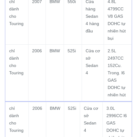
chỉ
2007
BMW
550i
Cửa
4.8L
dành
hàng
4799CC
cho
Sedan
V8 GAS
Touring
4 hàng
DOHC tự
đầu
nhiên hút
bụi
chỉ
2006
BMW
525i
Cửa cơ
2.5L
dành
sở
2497CC
cho
Sedan
152Cu.
Touring
4
Trong.
l6
GAS
DOHC tự
nhiên hút
chỉ
2006
BMW
525i
Cửa cơ
3.0L
dành
sở
2996CC l6
cho
Sedan
GAS
Touring
4
DOHC tự