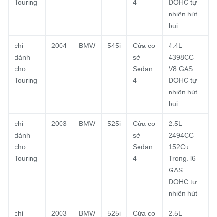
Touring
4
DOHC tự
nhiên hút
bụi
chỉ
2004
BMW
545i
Cửa cơ
4.4L
dành
sở
4398CC
cho
Sedan
V8 GAS
Touring
4
DOHC tự
nhiên hút
bụi
chỉ
2003
BMW
525i
Cửa cơ
2.5L
dành
sở
2494CC
cho
Sedan
152Cu.
Touring
4
Trong.
l6
GAS
DOHC tự
nhiên hút
chỉ
2003
BMW
525i
Cửa cơ
2.5L