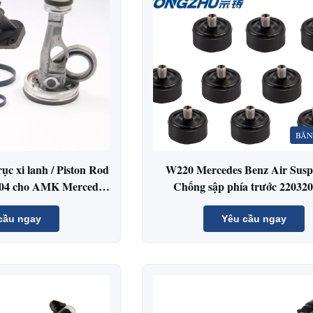
BĂN
ục xi lanh / Piston Rod
W220 Mercedes Benz Air Susp
204 cho AMK Mercedes
Chống sập phía trước 22032
W164
cầu ngay
Yêu cầu ngay