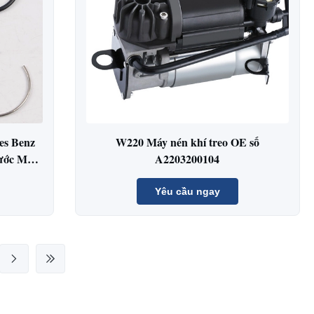
es Benz
W220 Máy nén khí treo OE số
ước Mặt
A2203200104
nh
Yêu cầu ngay