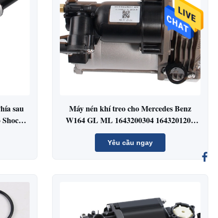
hía sau
Máy nén khí treo cho Mercedes Benz
o Shock
W164 GL ML 1643200304 1643201204
1643200304 1643200204 1643200
Yêu cầu ngay