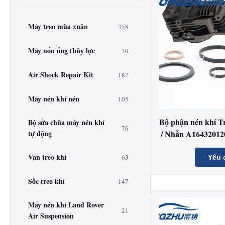
Máy treo mùa xuân
358
Máy uốn ống thủy lực
30
Air Shock Repair Kit
187
Máy nén khí nén
105
Bộ phận nén khí Tr
Bộ sửa chữa máy nén khí
76
tự động
/ Nhẫn A1643201
Van treo khí
63
Yêu 
Sốc treo khí
147
Máy nén khí Land Rover
21
Air Suspension