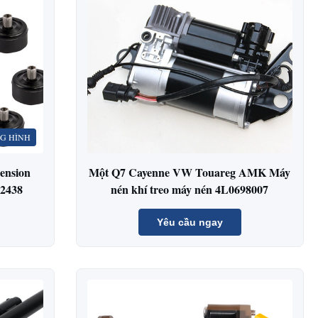
G HÌNH
ension
Một Q7 Cayenne VW Touareg AMK Máy
02438
nén khí treo máy nén 4L0698007
Yêu cầu ngay