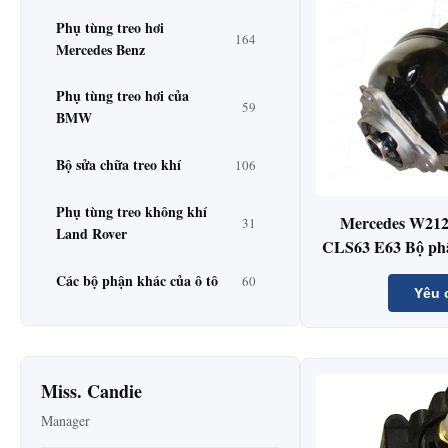
Phụ tùng treo hơi
164
Mercedes Benz
Phụ tùng treo hơi của
59
BMW
Bộ sửa chữa treo khí
106
Phụ tùng treo không khí
Mercedes W212
31
Land Rover
CLS63 E63 Bộ phậ
trước 
Các bộ phận khác của ô tô
60
Yêu 
Miss. Candie
Manager