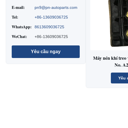
E-mail:
pn9@pn-autoparts.com
Tel:
+86-13609036725
WhatsApp:
8613609036725
WeChat:
+86-13609036725
Yêu cầu ngay
Máy nén khí treo
No. A
Yêu 