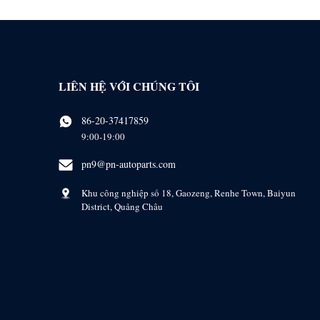
LIÊN HỆ VỚI CHÚNG TÔI
86-20-37417859
9:00-19:00
pn9@pn-autoparts.com
Khu công nghiệp số 18, Gaozeng, Renhe Town, Baiyun
District, Quảng Châu