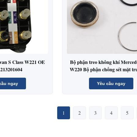
 van S Class W221 OE
Bộ phận treo không khí Merced
2213201604
W220 Bộ phận chống sét mặt tr
trước lên mặt kính thần ki
cầu ngay
Yêu cầu ngay
1
2
3
4
5