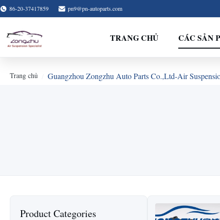
86-20-37417859
pn9@pn-autoparts.com
TRANG CHỦ
CÁC SẢN 
Trang chủ
Guangzhou Zongzhu Auto Parts Co.,Ltd-Air Suspension
Product Categories