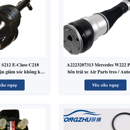
 S212 E-Class C218
A2223207313 Mercedes W222 P
n giảm xóc không khí
bên trái xe Air Parts treo / Aut
2123203138
Absorbers
cầu ngay
Yêu cầu ngay