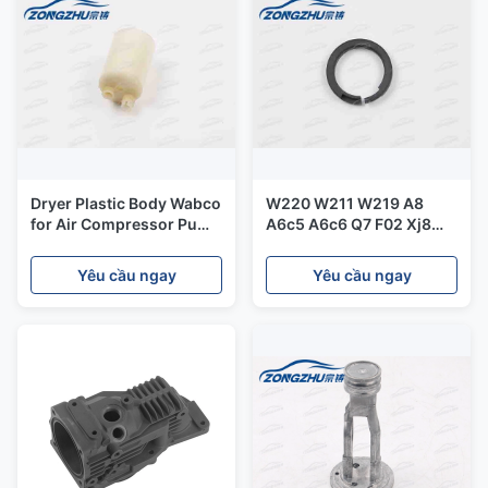
Dryer Plastic Body Wabco
W220 W211 W219 A8
for Air Compressor Pump
A6c5 A6c6 Q7 F02 Xj8
Merceders W220 W211
Wabco Air Ride
A6C5 A8 XJ8
Compressor Piston Ring
Yêu cầu ngay
Yêu cầu ngay
Repair Fix Kit X8r45