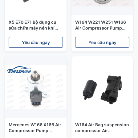
X5 E70 E71 Bộ dụng cụ
W164 W221 W251 W166
sửa chữa máy nén khí
Air Compressor Pump
BMW 37206789938
Repair Kits For Mercedes
37206799419
Connecting Rod
Yêu cầu ngay
Yêu cầu ngay
37206859714
A1643201204
37226775479
A2513202704
Mercedes W166 X166 Air
W164 Air Bag suspension
Compressor Pump
compressor Air
Solenoid Valve Assembly
Suspension Kit OEM No