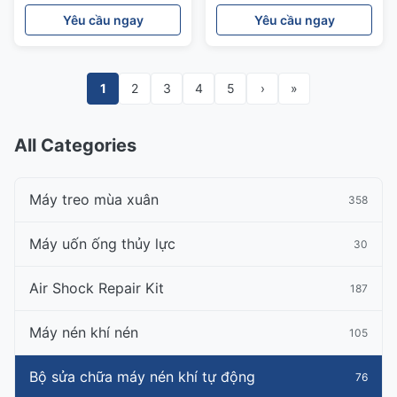
Repair Kits
A1643201204
Yêu cầu ngay
Yêu cầu ngay
1
2
3
4
5
›
»
All Categories
Máy treo mùa xuân
358
Máy uốn ống thủy lực
30
Air Shock Repair Kit
187
Máy nén khí nén
105
Bộ sửa chữa máy nén khí tự động
76