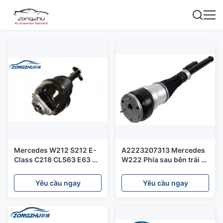
Mercedes W212 S212 E-
A2223207313 Mercedes
Class C218 CLS63 E63 Bộ
W222 Phía sau bên trái xe
phận giảm xóc không khí
Air Parts treo / Auto
trước 2123203138
Shock Absorbers
Yêu cầu ngay
Yêu cầu ngay