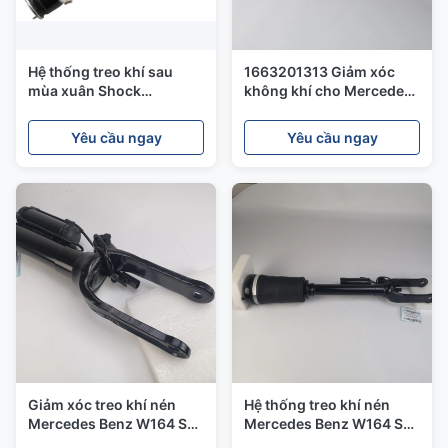
Hệ thống treo khí sau
1663201313 Giảm xóc
mùa xuân Shock
không khí cho Mercedes
Absorber cho BMW 7
GL - Class X166 GL W166
Series F02 37126796929
166 320 13 13 Air Strut
Yêu cầu ngay
Yêu cầu ngay
37126791676
Giảm xóc treo khí nén
Hệ thống treo khí nén
Mercedes Benz W164 S
Mercedes Benz W164 S
Class ML320 350
Class ML320 350