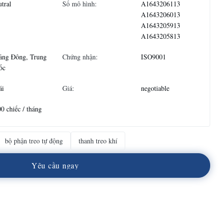
tral
Số mô hình:
A1643206113
A1643206013
A1643205913
A1643205813
ảng Đông, Trung
Chứng nhận:
ISO9001
ốc
ái
Giá:
negotiable
0 chiếc / tháng
bộ phận treo tự động
thanh treo khí
Y
ê
u
c
ầ
u
n
g
a
y