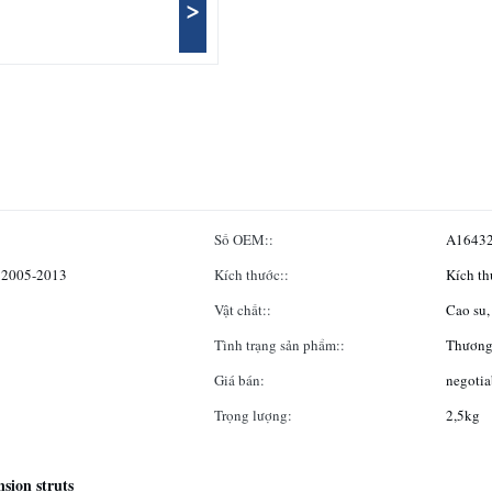
>
Số OEM::
A16432
 2005-2013
Kích thước::
Kích th
Vật chất::
Cao su,
Tình trạng sản phẩm::
Thương
Giá bán:
negotia
Trọng lượng:
2,5kg
nsion struts