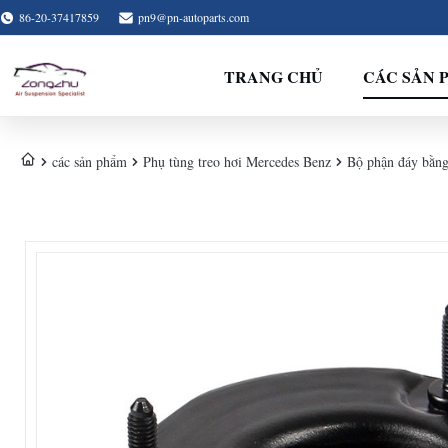
86-20-37417859
pn9@pn-autoparts.com
TRANG CHỦ
CÁC SẢN 
các sản phẩm
Phụ tùng treo hơi Mercedes Benz
Bộ phận đáy bằng