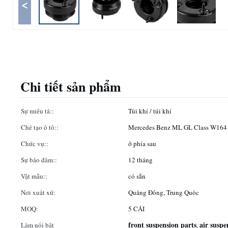
<
Chi tiết sản phẩm
Sự miêu tả::
Túi khí / túi khí
Chế tạo ô tô::
Mercedes Benz ML GL Class W164
Chức vụ::
ở phía sau
Sự bảo đảm::
12 tháng
Vật mẫu::
có sẵn
Nơi xuất xứ:
Quảng Đông, Trung Quốc
MOQ:
5 CÁI
front suspension parts
air suspe
Làm nổi bật
,