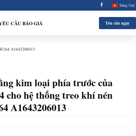
Tiếng Việt
YÊU CẦU BÁO GIÁ
Yêu cầu ngay
ớc W164 A1643206013
ng kim loại phía trước của
 cho hệ thống treo khí nén
64 A1643206013