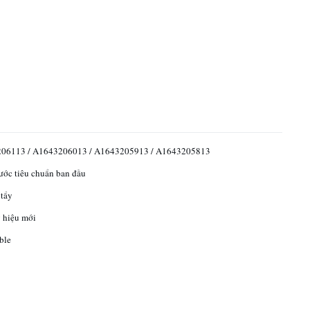
06113 / A1643206013 / A1643205913 / A1643205813
ước tiêu chuẩn ban đầu
 tẩy
 hiệu mới
ble