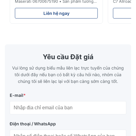
Maserati 06700675190 • Sản phẩm tương
C7 Allroad 
thích 100% với phần gốc . Sản phẩm: Air
4G0616002
Spring & Air Bag Số OEM: 06700675190
Mô tả : Tên
Liên hệ ngay
Mẫu số: 06700675190 Chức vụ: Phía sau
chữa. / Air 
Điều kiện sản phẩm: Thương hiệu mới
Cao su Dưới 
MOQ: 1 miếng Mẫu vật: Có sẵn Lợi thế Chất
Audi A6C7 C
lượng tốt, giá cả cạnh tranh • Đ...
4G0616002R 
Yêu cầu Đặt giá
Vui lòng sử dụng biểu mẫu liên lạc trực tuyến của chúng
tôi dưới đây nếu bạn có bất kỳ câu hỏi nào, nhóm của
chúng tôi sẽ liên lạc lại với bạn càng sớm càng tốt.
E-mail
*
Điện thoại / WhatsApp