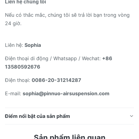
Liên hệ chúng tôi
Nếu có thắc mắc, chúng tôi sẽ trả lời bạn trong vòng
24 giờ.
Liên hệ:
Sophia
Điện thoại di động / Whatsapp / Wechat:
+86
13580592676
Điện thoại:
0086-20-31214287
E-mail:
sophia@pinnuo-airsuspension.com
Điểm nổi bật của sản phẩm
Air Mùa Xuân Túi Cho Mercedes W221 S-CLASS Phía
Sản phẩm liên quan
Sau Treo Không Khí Strut Repair Kit A2213205513 Tính