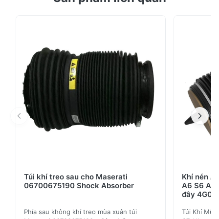
năng, đặc điểm 1. OE Mã sản phẩm: A2213205513 2.
Tuổi thọ dài hơn> 30.000 giờ 3. Đối với hệ thống treo
khí nén W221 Mặt trước Shock Absorber Chỉ thay thế
trái 4 . Giao hàng nhanh trong 3 -5 ngày đối ...
Túi khí treo sau cho Maserati
Khí nén A
06700675190 Shock Absorber
A6 S6 A7 
đây 4G06
Phía sau không khí treo mùa xuân túi
Túi Khí Mùa